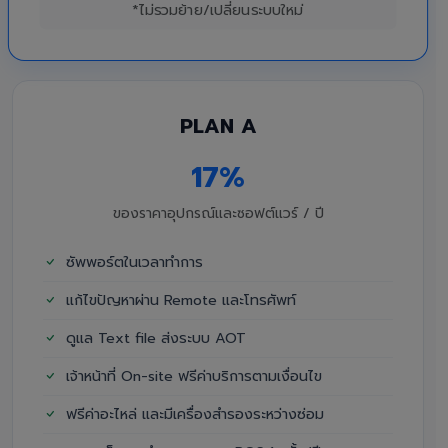
*ไม่รวมย้าย/เปลี่ยนระบบใหม่
PLAN A
17%
ของราคาอุปกรณ์และซอฟต์แวร์ / ปี
ซัพพอร์ตในเวลาทำการ
แก้ไขปัญหาผ่าน Remote และโทรศัพท์
ดูแล Text file ส่งระบบ AOT
เจ้าหน้าที่ On-site ฟรีค่าบริการตามเงื่อนไข
ฟรีค่าอะไหล่ และมีเครื่องสำรองระหว่างซ่อม