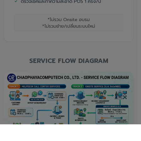
ตรวจเช็คและทำความสะอาด POS 1 ครั้ง/ปี
*ไม่รวม Onsite อบรม
*ไม่รวมย้าย/เปลี่ยนระบบใหม่
SERVICE FLOW DIAGRAM